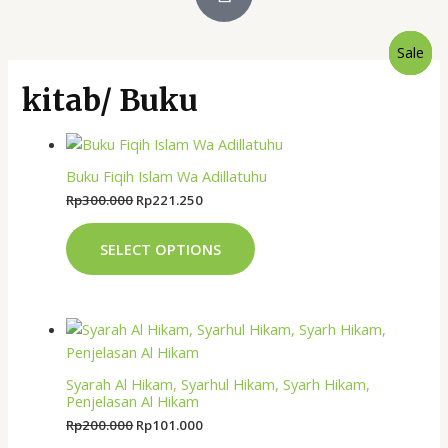
Sale
Sale
Sale
Sale
kitab/ Buku
Buku Fiqih Islam Wa Adillatuhu
Rp
300.000
Rp
221.250
SELECT OPTIONS
Syarah Al Hikam, Syarhul Hikam, Syarh Hikam,
Penjelasan Al Hikam
Rp
200.000
Rp
101.000